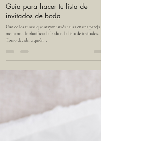
Thais Vazquez
Aug 16, 2021
2 min read
Guía para hacer tu lista de
invitados de boda
Uno de los temas que mayor estrés causa en una pareja al
momento de planificar la boda es la lista de invitados.
Como decidir a quién...