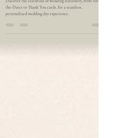
Wedding Stationery 101:
Essentials and Key Dates for a
Seamless Celebration
Discover the essentials of wedding stationery, from Save-
the-Dates to Thank You cards, for a seamless,
personalized wedding day experience.