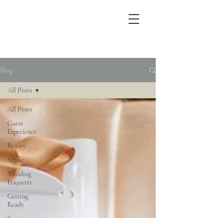
Blog
All Posts
All Posts
Guest
Experience
Beauty
Venue
Wedding
Etiquette
Getting
Ready