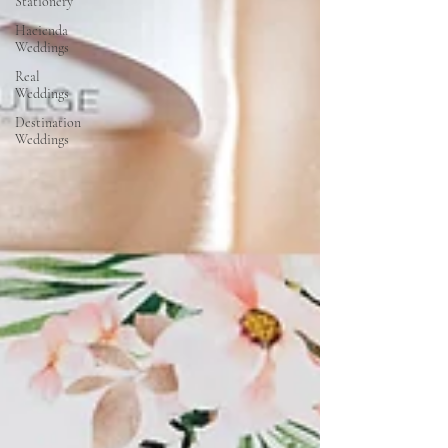
Stationery
Hacienda
Weddings
Real
Weddings
Destination
Weddings