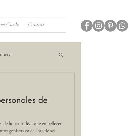
ree Guide
Contact
ionery
 personales de
s de la naturaleza que embellecen
protagonistas en celebraciones