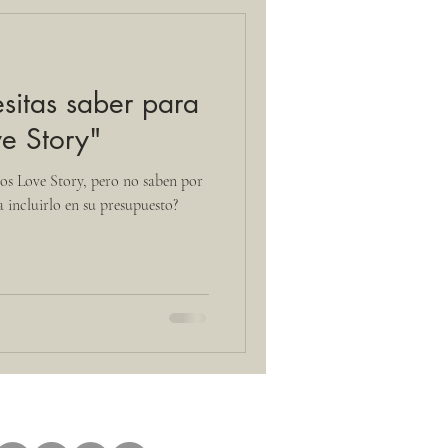
sitas saber para
ve Story"
tos Love Story, pero no saben por
 incluirlo en su presupuesto?