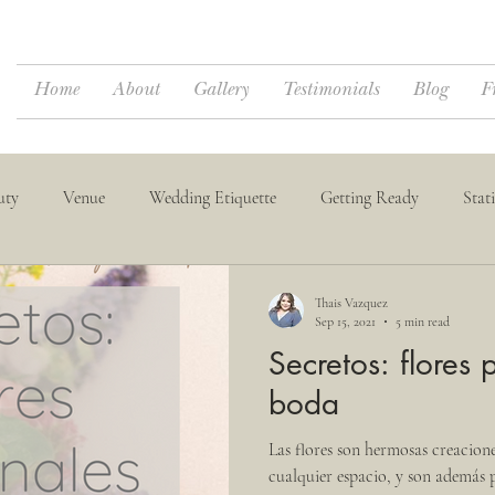
Home
About
Gallery
Testimonials
Blog
F
uty
Venue
Wedding Etiquette
Getting Ready
Stat
dings
Destination Weddings
Thais Vazquez
Sep 15, 2021
5 min read
Secretos: flores
boda
Las flores son hermosas creacione
cualquier espacio, y son además 