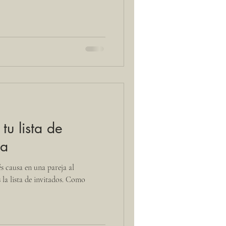
tu lista de
da
s causa en una pareja al
 la lista de invitados. Como