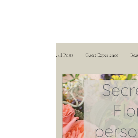
All Posts
Guest Experience
Bea
Hacienda Weddings
Real Wed