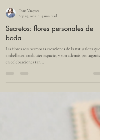
Thais Vazquez
Sep 15, 2021
5 min read
Secretos: flores personales de
boda
Las flores son hermosas creaciones de la naturaleza que
embellecen cualquier espacio, y son además protagonistas
en celebraciones tan...