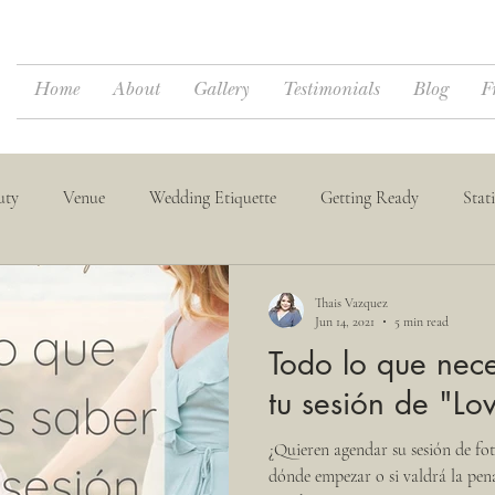
Home
About
Gallery
Testimonials
Blog
F
uty
Venue
Wedding Etiquette
Getting Ready
Stat
dings
Destination Weddings
Thais Vazquez
Jun 14, 2021
5 min read
Todo lo que nece
tu sesión de "Lo
¿Quieren agendar su sesión de fo
dónde empezar o si valdrá la pena