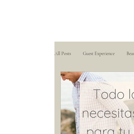
All Posts
Guest Experience
Bea
Hacienda Weddings
Real Wed