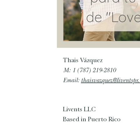
Thais Vázquez
M: 1 (787) 219-2810
Email:
thaisvazquez@liventspr
Livents LLC
Based in Puerto Rico