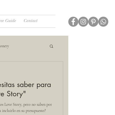
ree Guide
Contact
ionery
sitas saber para
ve Story"
tos Love Story, pero no saben por
 incluirlo en su presupuesto?