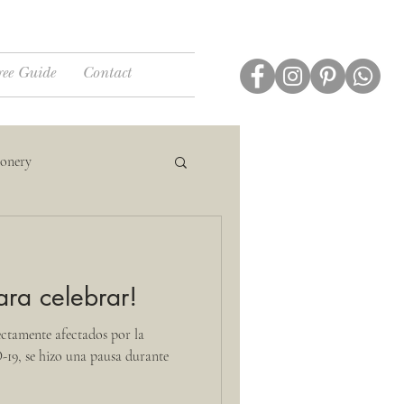
ree Guide
Contact
ionery
ara celebrar!
rectamente afectados por la
19, se hizo una pausa durante