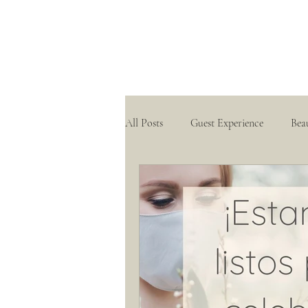
All Posts
Guest Experience
Bea
Hacienda Weddings
Real Wed