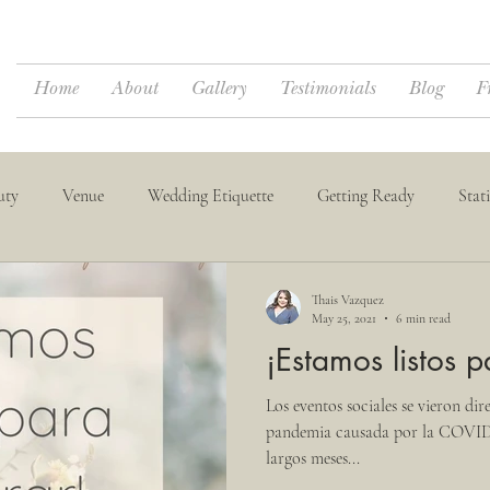
Home
About
Gallery
Testimonials
Blog
F
uty
Venue
Wedding Etiquette
Getting Ready
Stat
dings
Destination Weddings
Thais Vazquez
May 25, 2021
6 min read
¡Estamos listos p
Los eventos sociales se vieron di
pandemia causada por la COVID-
largos meses...