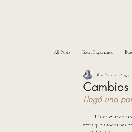
All Posts
Guest Experience
Bea
Thais Vazquez
Aug 7, 
Hacienda Weddings
Real Wed
Cambios 
Llegó una p
Había evitado este
tema que a todos nos pre