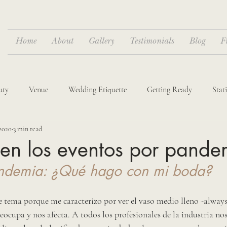
Home
About
Gallery
Testimonials
Blog
F
uty
Venue
Wedding Etiquette
Getting Ready
Stat
2020
3 min read
dings
Destination Weddings
en los eventos por pande
andemia: ¿Qué hago con mi boda?
 tema porque me caracterizo por ver el vaso medio lleno -always! 
ocupa y nos afecta. A todos los profesionales de la industria nos